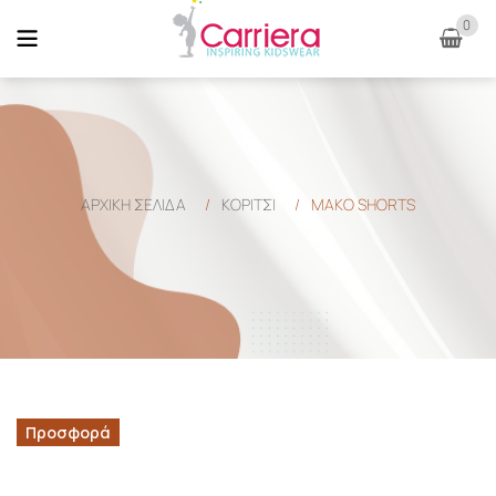
0
ΑΡΧΙΚΉ ΣΕΛΊΔΑ
/
ΚΟΡΙΤΣΙ
/
ΜΑΚΟ SHORTS
Προσφορά