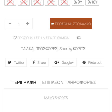
3/4Y
4/5Y
5/6Y
6/7Y
7/8Y
8/9Y
9/10Y
ΠΡΟΣΘΉΚΗ ΣΤΟ ΚΑΛΆΘΙ
ΠΡΟΣΘΉΚΗ ΣΤΗ ΛΊΣΤΑ ΕΠΙΘΥΜΙΏΝ
COMPARE
ΠΑΙΔΙΚΑ
,
ΠΡΟΣΦΟΡΕΣ
,
Shorts
,
ΚΟΡΙΤΣΙ
Twitter
Share
Google+
Pinterest
ΠΕΡΙΓΡΑΦΉ
ΕΠΙΠΛΈΟΝ ΠΛΗΡΟΦΟΡΊΕΣ
ΜΑΚΟ SHORTS