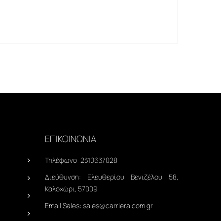
ΕΠΙΚΟΙΝΩΝΙΑ
Τηλέφωνο:
2310637028
Διεύθυνση:
Ελευθερίου Βενιζέλου 58,
Καλοχώρι, 57009
Email Sales:
sales@carriera.com.gr