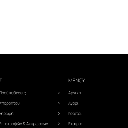
Σ
ΜΕΝΟΥ
 Προϋποθέσεις
Αρχική
 Απορρήτου
Αγόρι
Πληρωμή
Κορίτσι
 Επιστροφών & Ακυρώσεων
Εταιρία