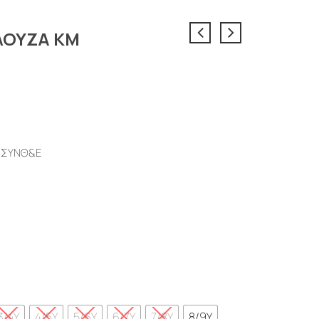
ΛΟΥΖΑ ΚΜ
ΣΥΝΘ&E
3/4Y
4/5Y
5/6Y
6/7Y
7/8Y
8/9Y