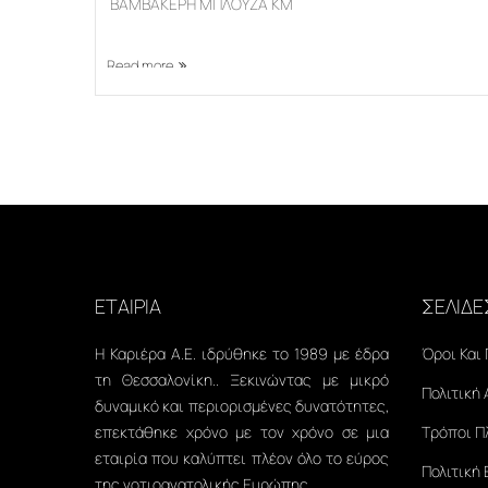
ΒΑΜΒΑΚΕΡΗ ΜΠΛΟΥΖΑ ΚΜ
Read more
ΕΤΑΙΡΙΑ
ΣΕΛΙΔΕ
Η Καριέρα Α.Ε. ιδρύθηκε το 1989 με έδρα
Όροι Και
τη Θεσσαλονίκη.. Ξεκινώντας με μικρό
Πολιτική
δυναμικό και περιορισμένες δυνατότητες,
επεκτάθηκε χρόνο με τον χρόνο σε μια
Τρόποι 
εταιρία που καλύπτει πλέον όλο το εύρος
Πολιτική
της νοτιοανατολικής Ευρώπης.