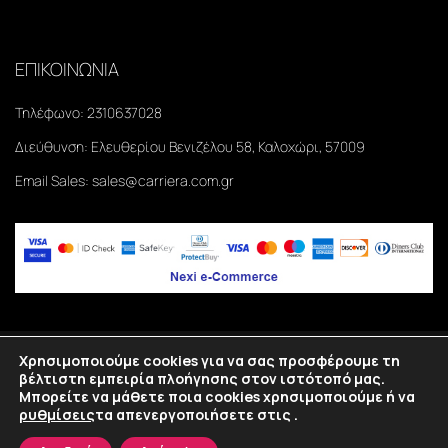
ΕΠΙΚΟΙΝΩΝΙΑ
Τηλέφωνο:
2310637028
Διεύθυνση:
Ελευθερίου Βενιζέλου 58, Καλοχώρι, 57009
Email Sales:
sales@carriera.com.gr
Χρησιμοποιούμε cookies για να σας προσφέρουμε τη
Copyright
2026
©Carriera. All rights reserved.
βέλτιστη εμπειρία πλοήγησης στον ιστότοπό μας.
Μπορείτε να μάθετε ποια cookies χρησιμοποιούμε ή να
Κατασκευή eshop Θεσσαλονίκη
SmartWebDesign
ρυθμίσεις
τα απενεργοποιήσετε στις
.