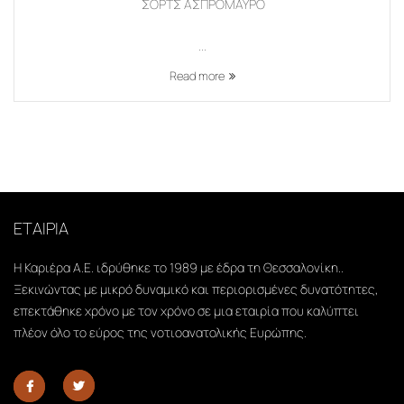
ΣΟΡΤΣ ΑΣΠΡΟΜΑΥΡΟ
...
Read more
ΕΤΑΙΡΙΑ
Η Καριέρα Α.Ε. ιδρύθηκε το 1989 με έδρα τη Θεσσαλονίκη..
Ξεκινώντας με μικρό δυναμικό και περιορισμένες δυνατότητες,
επεκτάθηκε χρόνο με τον χρόνο σε μια εταιρία που καλύπτει
πλέον όλο το εύρος της νοτιοανατολικής Ευρώπης.