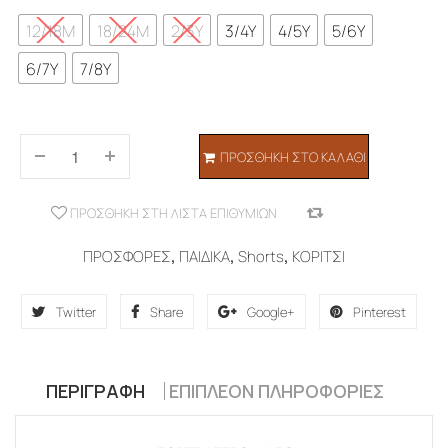
12/18M
18/24M
2/3Y
3/4Y
4/5Y
5/6Y
6/7Y
7/8Y
ΠΡΟΣΘΉΚΗ ΣΤΟ ΚΑΛΆΘΙ
ΠΡΟΣΘΉΚΗ ΣΤΗ ΛΊΣΤΑ ΕΠΙΘΥΜΙΏΝ
COMPARE
ΠΡΟΣΦΟΡΕΣ
,
ΠΑΙΔΙΚΑ
,
Shorts
,
ΚΟΡΙΤΣΙ
Twitter
Share
Google+
Pinterest
ΠΕΡΙΓΡΑΦΉ
ΕΠΙΠΛΈΟΝ ΠΛΗΡΟΦΟΡΊΕΣ