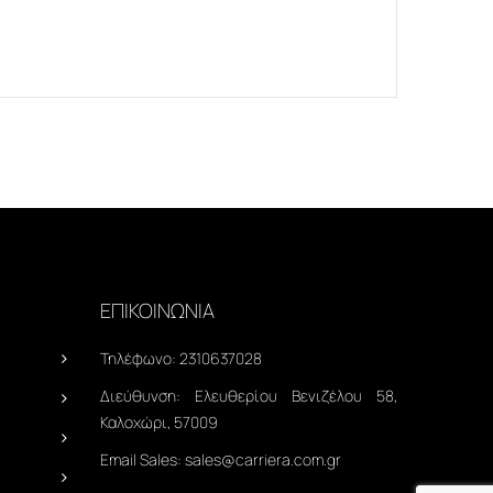
ΕΠΙΚΟΙΝΩΝΙΑ
Τηλέφωνο:
2310637028
Διεύθυνση:
Ελευθερίου Βενιζέλου 58,
Καλοχώρι, 57009
Email Sales:
sales@carriera.com.gr