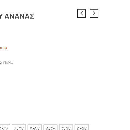
Υ ΑΝΑΝΑΣ
ice
 Φ.Π.Α.
nge:
,60€
ΣΥ&Nu
hrough
,52€
3/4Y
4/5Y
5/6Y
6/7Y
7/8Y
8/9Y