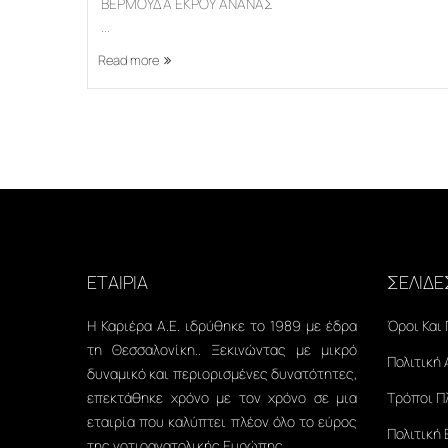
ΒΕΡΜΟΥΔΑ ΕΚΡΟΥ ΑΝΑΝΑΣ
...
Read more
ΕΤΑΙΡΙΑ
ΣΕΛΙΔΕ
Η Καριέρα Α.Ε. ιδρύθηκε το 1989 με έδρα
Όροι Και
τη Θεσσαλονίκη.. Ξεκινώντας με μικρό
Πολιτική
δυναμικό και περιορισμένες δυνατότητες,
επεκτάθηκε χρόνο με τον χρόνο σε μια
Τρόποι 
εταιρία που καλύπτει πλέον όλο το εύρος
Πολιτική
της νοτιοανατολικής Ευρώπης.