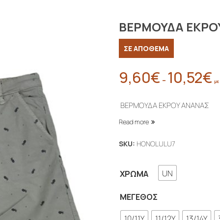
ΒΕΡΜΟΥΔΑ ΕΚΡΟ
ΣΕ ΑΠΟΘΕΜΑ
9,60
€
10,52
€
Pr
–
με
ra
9
ΒΕΡΜΟΥΔΑ ΕΚΡΟΥ ΑΝΑΝΑΣ 
t
Read more
10
SKU:
HONOLULU7
UN
ΧΡΏΜΑ
ΜΈΓΕΘΟΣ
10/11Y
11/12Y
13/14Y