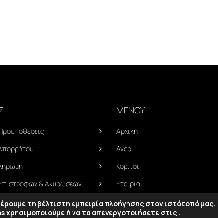
Σ
ΜΕΝΟΥ
 Προϋποθέσεις
Αρχική
 Απορρήτου
Αγόρι
Πληρωμή
Κορίτσι
 Επιστροφών & Ακυρώσεων
Εταιρία
Επικοινωνία
φέρουμε τη βέλτιστη εμπειρία πλοήγησης στον ιστότοπό μας.
es χρησιμοποιούμε ή να τα απενεργοποιήσετε στις
.