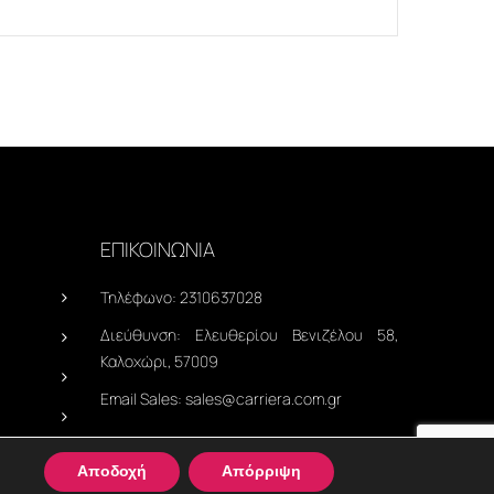
ΕΠΙΚΟΙΝΩΝΙΑ
Τηλέφωνο:
2310637028
Διεύθυνση:
Ελευθερίου Βενιζέλου 58,
Καλοχώρι, 57009
Email Sales:
sales@carriera.com.gr
Αποδοχή
Απόρριψη