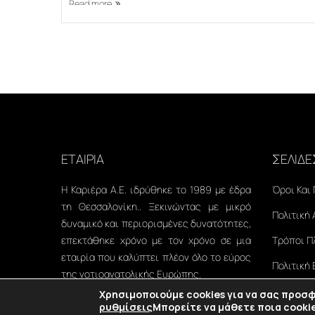
Read more
ΕΤΑΙΡΙΑ
ΣΕΛΙΔΕ
Η Καριέρα Α.Ε. ιδρύθηκε το 1989 με έδρα
Όροι Και
τη Θεσσαλονίκη.. Ξεκινώντας με μικρό
Πολιτική
δυναμικό και περιορισμένες δυνατότητες,
επεκτάθηκε χρόνο με τον χρόνο σε μια
Τρόποι 
εταιρία που καλύπτει πλέον όλο το εύρος
Πολιτική
της νοτιοανατολικής Ευρώπης.
Χρησιμοποιούμε cookies για να σας προσ
ρυθμίσεις
Μπορείτε να μάθετε ποια cooki