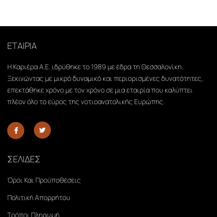
ΕΤΑΙΡΙΑ
Η Καριέρα Α.Ε. ιδρύθηκε το 1989 με έδρα τη Θεσσαλονίκη..
Ξεκινώντας με μικρό δυναμικό και περιορισμένες δυνατότητες,
επεκτάθηκε χρόνο με τον χρόνο σε μια εταιρία που καλύπτει
πλέον όλο το εύρος της νοτιοανατολικής Ευρώπης.
ΣΕΛΙΔΕΣ
Όροι Και Προϋποθέσεις
Πολιτική Απορρήτου
Τρόποι Πληρωμή