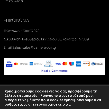
Επικοινωνία
ΕΠΙΚΟΙΝΩΝΙΑ
Τηλέφωνο:
2310637028
Διεύθυνση:
Ελευθερίου Βενιζέλου 58, Καλοχώρι, 57009
Email Sales:
sales@carriera.com.gr
Χρησιμοποιούμε cookies για να σας προσφέρουμε τη
Copyright
2026
©Carriera. All rights reserved.
βέλτιστη εμπειρία πλοήγησης στον ιστότοπό μας.
Μπορείτε να μάθετε ποια cookies χρησιμοποιούμε ή να
Κατασκευή eshop Θεσσαλονίκη
SmartWebDesign
ρυθμίσεις
τα απενεργοποιήσετε στις
.