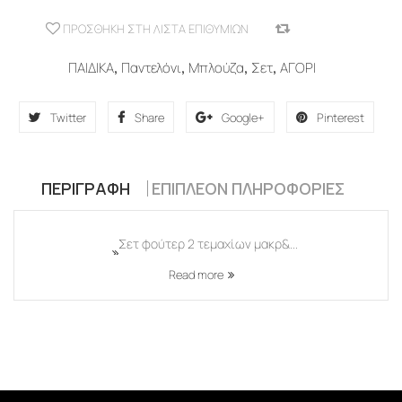
ΠΡΟΣΘΉΚΗ ΣΤΗ ΛΊΣΤΑ ΕΠΙΘΥΜΙΏΝ
COMPARE
ΠΑΙΔΙΚΑ
,
Παντελόνι
,
Μπλούζα
,
Σετ
,
ΑΓΟΡΙ
Twitter
Share
Google+
Pinterest
ΠΕΡΙΓΡΑΦΉ
ΕΠΙΠΛΈΟΝ ΠΛΗΡΟΦΟΡΊΕΣ
Σετ φούτερ 2 τεμαχίων μακρ&...
Read more