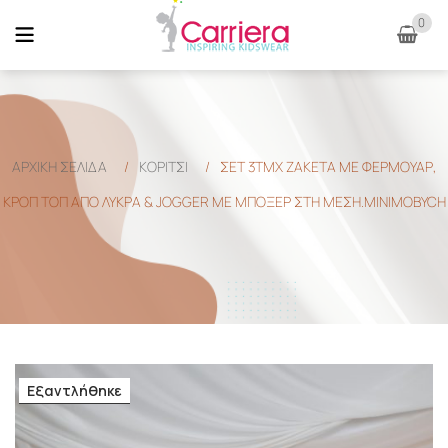
0
ΑΡΧΙΚΉ ΣΕΛΊΔΑ
/
ΚΟΡΙΤΣΙ
/
ΣΕΤ 3ΤΜΧ ΖΑΚΕΤΑ ΜΕ ΦΕΡΜΟΥΑΡ,
ΚΡΟΠ ΤΟΠ ΑΠΟ ΛΥΚΡΑ & JOGGER ΜΕ ΜΠΟΞΕΡ ΣΤΗ ΜΕΣΗ.MINIMOBYCH
Εξαντλήθηκε