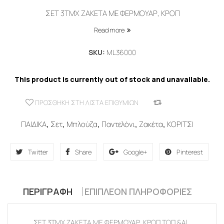
ΣΕΤ 3ΤΜΧ ΖΑΚΕΤΑ ΜΕ ΦΕΡΜΟΥΑΡ, ΚΡΟΠ
Read more
SKU:
ML36000
This product is currently out of stock and unavailable.
ΠΡΟΣΘΉΚΗ ΣΤΗ ΛΊΣΤΑ ΕΠΙΘΥΜΙΏΝ
COMPARE
ΠΑΙΔΙΚΑ
,
Σετ
,
Μπλούζα
,
Παντελόνι
,
Ζακέτα
,
ΚΟΡΙΤΣΙ
Twitter
Share
Google+
Pinterest
ΠΕΡΙΓΡΑΦΉ
ΕΠΙΠΛΈΟΝ ΠΛΗΡΟΦΟΡΊΕΣ
ΣΕΤ 3ΤΜΧ ΖΑΚΕΤΑ ΜΕ ΦΕΡΜΟΥΑΡ, ΚΡΟΠ ΤΟΠ &Al...