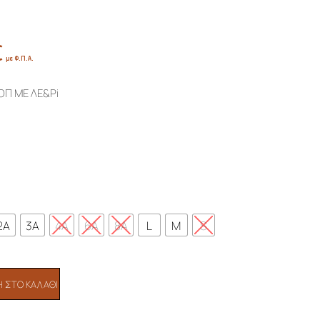
€
Price
με Φ.Π.Α.
range:
48,93€
ΟΠ ΜΕ ΛΕ&Pi
through
52,50€
2A
3A
4A
6A
8A
L
M
S
 ΣΤΟ ΚΑΛΆΘΙ