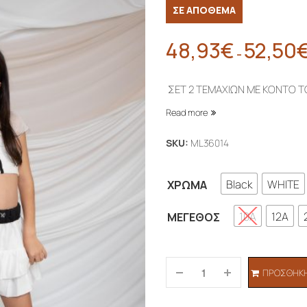
ΣΕ ΑΠΟΘΕΜΑ
48,93
€
52,50
–
ΣΕΤ 2 ΤΕΜΑΧΙΩΝ ΜΕ ΚΟΝΤΟ Τ
Read more
SKU:
ML36014
Black
WHITE
ΧΡΏΜΑ
10A
12A
ΜΈΓΕΘΟΣ
ΠΡΟΣΘΉΚΗ