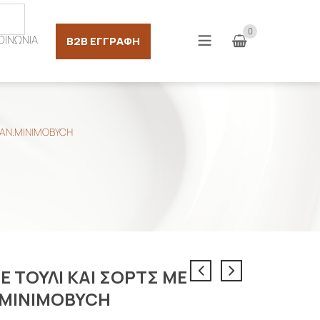
Σύνδεση
0
ΟΙΝΩΝΙΑ
B2B ΕΓΓΡΑΦΉ
ΛΑΝ.MINIMOBYCH
Ε ΤΟΥΛΙ ΚΑΙ ΣΟΡΤΣ ΜΕ
.MINIMOBYCH