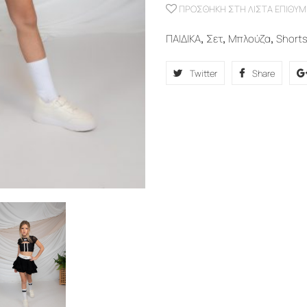
ΠΡΟΣΘΉΚΗ ΣΤΗ ΛΊΣΤΑ ΕΠΙΘΥΜ
ΠΑΙΔΙΚΑ
,
Σετ
,
Μπλούζα
,
Short
Twitter
Share