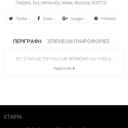
ΠΑΙΔΙΚΑ
,
Σετ
,
Μπλούζα
,
Κολάν
,
Φούστα
,
ΚΟΡΙΤΣΙ
Twitter
Share
Google+
Pinterest
ΠΕΡΙΓΡΑΦΉ
ΕΠΙΠΛΈΟΝ ΠΛΗΡΟΦΟΡΊΕΣ
ΣΕΤ 2 TMX ΜΕ ΤΟΠ POLO ΜΕ ΦΕΡΜΟΥΑΡ ΚΑΙ ΠΛΙΣΕ &...
Read more
ΕΤΑΙΡΙΑ