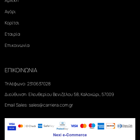
Αρχική
Αγόρι
Κορίτσι
Εταιρία
Επικοινωνία
ΕΠΙΚΟΙΝΩΝΙΑ
Τηλέφωνο:
2310637028
Διεύθυνση:
Ελευθερίου Βενιζέλου 58, Καλοχώρι, 57009
Email Sales:
sales@carriera.com.gr