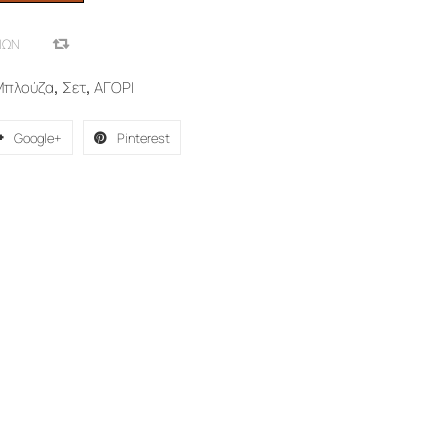
ΙΏΝ
COMPARE
Μπλούζα
,
Σετ
,
ΑΓΟΡΙ
Google+
Pinterest