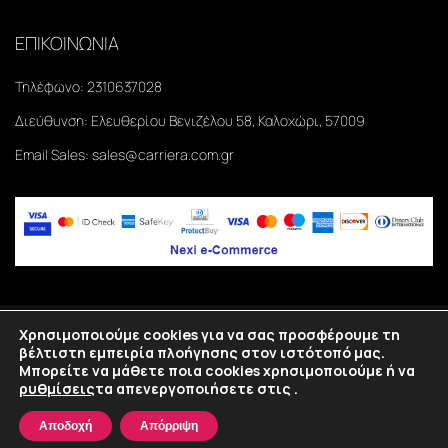
ΕΠΙΚΟΙΝΩΝΙΑ
Τηλέφωνο:
2310637028
Διεύθυνση:
Ελευθερίου Βενιζέλου 58, Καλοχώρι, 57009
Email Sales:
sales@carriera.com.gr
Χρησιμοποιούμε cookies για να σας προσφέρουμε τη
Copyright
2026
©Carriera. All rights reserved.
βέλτιστη εμπειρία πλοήγησης στον ιστότοπό μας.
Μπορείτε να μάθετε ποια cookies χρησιμοποιούμε ή να
Κατασκευή eshop Θεσσαλονίκη
SmartWebDesign
ρυθμίσεις
τα απενεργοποιήσετε στις
.
Home
Shop
Λίστα
Σύνδεση
Αποδοχή
Απόρριψη
Επιθυμιών
(0)