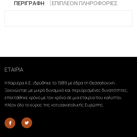
ΠΕΡΙΓΡΑΦΉ
ΕΠΙΠΛΈΟΝ ΠΛΗΡΟΦΟΡΊΕΣ
ΕΤΑΙΡΙΑ
Η Καριέρα Α.Ε. ιδρύθηκε το 1989 με έδρα τη Θεσσαλονίκη..
Ξεκινώντας με μικρό δυναμικό και περιορισμένες δυνατότητες,
επεκτάθηκε χρόνο με τον χρόνο σε μια εταιρία που καλύπτει
πλέον όλο το εύρος της νοτιοανατολικής Ευρώπης.