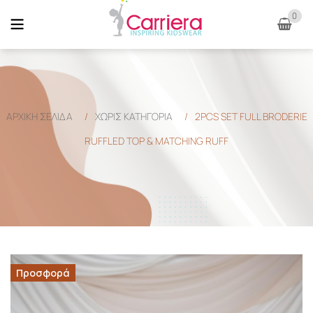
0
ΑΡΧΙΚΉ ΣΕΛΊΔΑ
/
ΧΩΡΊΣ ΚΑΤΗΓΟΡΊΑ
/
2PCS SET FULL BRODERIE
RUFFLED TOP & MATCHING RUFF
Προσφορά