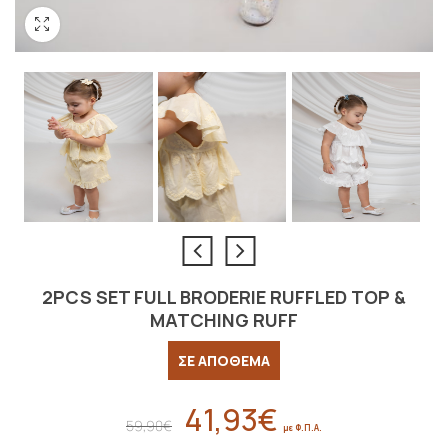
2PCS SET FULL BRODERIE RUFFLED TOP &
MATCHING RUFF
ΣΕ ΑΠΟΘΕΜΑ
41,93
€
Original
Η
59,90
€
με Φ.Π.Α.
price
τρέχουσα