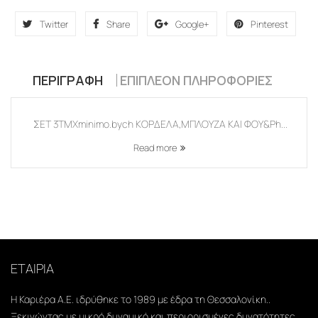
Twitter
Share
Google+
Pinterest
ΠΕΡΙΓΡΑΦΉ
ΕΠΙΠΛΈΟΝ ΠΛΗΡΟΦΟΡΊΕΣ
ΣΕΤ 3ΤΜΧminimo.bych ΚΟΡΔΕΛΑ,ΜΠΛΟΥΖΑ ΚΑΙ ΦΟΥ&Ph...
Read more
ΕΤΑΙΡΙΑ
Η Καριέρα Α.Ε. ιδρύθηκε το 1989 με έδρα τη Θεσσαλονίκη..
Ξεκινώντας με μικρό δυναμικό και περιορισμένες δυνατότητες,