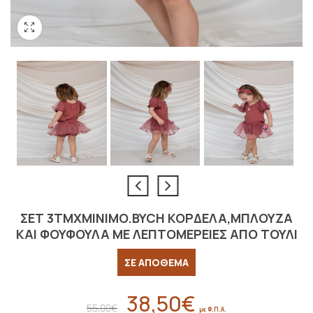
ΣΕΤ 3ΤΜΧMINIMO.BYCH ΚΟΡΔΕΛΑ,ΜΠΛΟΥΖΑ
ΚΑΙ ΦΟΥΦΟΥΛΑ ΜΕ ΛΕΠΤΟΜΕΡΕΙΕΣ ΑΠΟ ΤΟΥΛΙ
ΣΕ ΑΠΟΘΕΜΑ
38,50
€
Original
Η
55,00
€
με Φ.Π.Α.