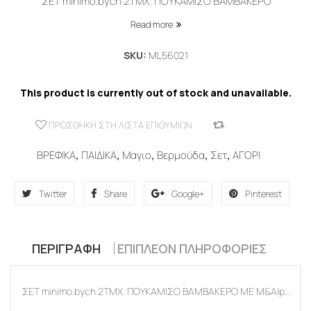
ΣΕΤ minimo.bych 2ΤΜΧ. ΠΟΥΚΑΜΙΣΟ ΒΑΜΒΑΚΕΡΟ
Read more
SKU:
ML56021
This product is currently out of stock and unavailable.
ΠΡΟΣΘΉΚΗ ΣΤΗ ΛΊΣΤΑ ΕΠΙΘΥΜΙΏΝ
COMPARE
ΒΡΕΦΙΚΑ
,
ΠΑΙΔΙΚΑ
,
Μαγιο
,
Βερμούδα
,
Σετ
,
ΑΓΟΡΙ
Twitter
Share
Google+
Pinterest
ΠΕΡΙΓΡΑΦΉ
ΕΠΙΠΛΈΟΝ ΠΛΗΡΟΦΟΡΊΕΣ
ΣΕΤ minimo.bych 2ΤΜΧ. ΠΟΥΚΑΜΙΣΟ ΒΑΜΒΑΚΕΡΟ ΜΕ Μ&Alp...