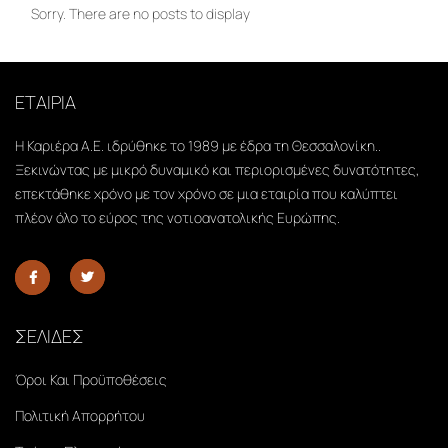
Sorry. There are no posts to display
ΕΤΑΙΡΙΑ
Η Καριέρα Α.Ε. ιδρύθηκε το 1989 με έδρα τη Θεσσαλονίκη..
Ξεκινώντας με μικρό δυναμικό και περιορισμένες δυνατότητες,
επεκτάθηκε χρόνο με τον χρόνο σε μια εταιρία που καλύπτει
πλέον όλο το εύρος της νοτιοανατολικής Ευρώπης.
ΣΕΛΙΔΕΣ
Όροι Και Προϋποθέσεις
Πολιτική Απορρήτου