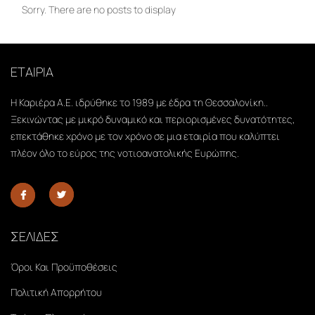
Sorry. There are no posts to display
ΕΤΑΙΡΙΑ
Η Καριέρα Α.Ε. ιδρύθηκε το 1989 με έδρα τη Θεσσαλονίκη..
Ξεκινώντας με μικρό δυναμικό και περιορισμένες δυνατότητες,
επεκτάθηκε χρόνο με τον χρόνο σε μια εταιρία που καλύπτει
πλέον όλο το εύρος της νοτιοανατολικής Ευρώπης.
ΣΕΛΙΔΕΣ
Όροι Και Προϋποθέσεις
Πολιτική Απορρήτου