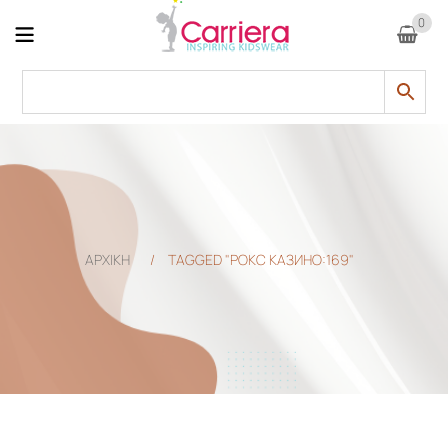
0
ΑΡΧΙΚΗ
/
TAGGED "РОКС КАЗИНО:169"