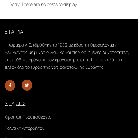
Sorry. There are no posts to display
ΕΤΑΙΡΙΑ
Η Καριέρα Α.Ε. ιδρύθηκε το 1989 με έδρα τη Θεσσαλονίκη..
Ξεκινώντας με μικρό δυναμικό και περιορισμένες δυνατότητες,
επεκτάθηκε χρόνο με τον χρόνο σε μια εταιρία που καλύπτει
πλέον όλο το εύρος της νοτιοανατολικής Ευρώπης.
ΣΕΛΙΔΕΣ
Όροι Και Προϋποθέσεις
Πολιτική Απορρήτου