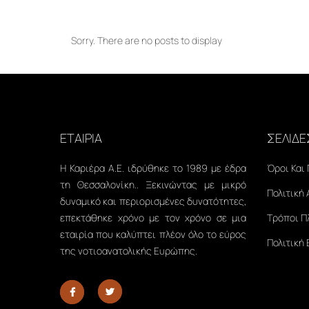
Sorry. There are no posts to display
ΕΤΑΙΡΙΑ
ΣΕΛΙΔΕ
Η Καριέρα Α.Ε. ιδρύθηκε το 1989 με έδρα
Όροι Και
τη Θεσσαλονίκη.. Ξεκινώντας με μικρό
Πολιτική
δυναμικό και περιορισμένες δυνατότητες,
επεκτάθηκε χρόνο με τον χρόνο σε μια
Τρόποι 
εταιρία που καλύπτει πλέον όλο το εύρος
Πολιτική
της νοτιοανατολικής Ευρώπης.