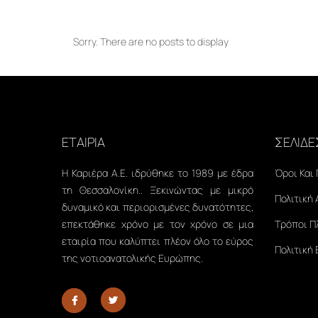
Sorry. There are no posts to display
ΕΤΑΙΡΙΑ
ΣΕΛΙΔΕ
Η Καριέρα Α.Ε. ιδρύθηκε το 1989 με έδρα
Όροι Και
τη Θεσσαλονίκη.. Ξεκινώντας με μικρό
Πολιτική
δυναμικό και περιορισμένες δυνατότητες,
επεκτάθηκε χρόνο με τον χρόνο σε μια
Τρόποι 
εταιρία που καλύπτει πλέον όλο το εύρος
Πολιτική
της νοτιοανατολικής Ευρώπης.