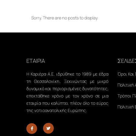
Sorry. There are no posts to display
ΕΤΑΙΡΙΑ
ΣΕΛΙΔΕ
Η Καριέρα Α.Ε. ιδρύθηκε το 1989 με έδρα
Όροι Και
τη Θεσσαλονίκη.. Ξεκινώντας με μικρό
Πολιτική
δυναμικό και περιορισμένες δυνατότητες,
επεκτάθηκε χρόνο με τον χρόνο σε μια
Τρόποι 
εταιρία που καλύπτει πλέον όλο το εύρος
Πολιτική
της νοτιοανατολικής Ευρώπης.