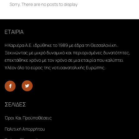
Sorry. There are no posts to display
ΕΤΑΙΡΙΑ
Η Καριέρα Α.Ε. ιδρύθηκε το 1989 με έδρα τη Θεσσαλονίκη..
Ξεκινώντας με μικρό δυναμικό και περιορισμένες δυνατότητες,
επεκτάθηκε χρόνο με τον χρόνο σε μια εταιρία που καλύπτει
πλέον όλο το εύρος της νοτιοανατολικής Ευρώπης.
ΣΕΛΙΔΕΣ
Όροι Και Προϋποθέσεις
Πολιτική Απορρήτου