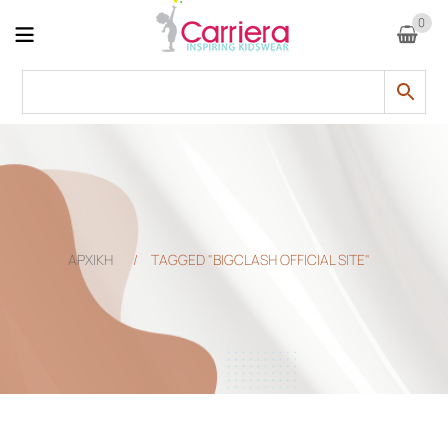
0
ΑΡΧΙΚΗ
/
TAGGED "BIGCLASH OFFICIAL SITE"