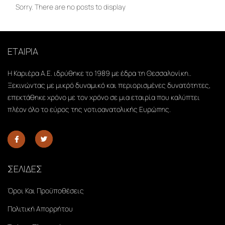
Sorry. There are no posts to display
ΕΤΑΙΡΙΑ
Η Καριέρα Α.Ε. ιδρύθηκε το 1989 με έδρα τη Θεσσαλονίκη..
Ξεκινώντας με μικρό δυναμικό και περιορισμένες δυνατότητες,
επεκτάθηκε χρόνο με τον χρόνο σε μια εταιρία που καλύπτει
πλέον όλο το εύρος της νοτιοανατολικής Ευρώπης.
ΣΕΛΙΔΕΣ
Όροι Και Προϋποθέσεις
Πολιτική Απορρήτου