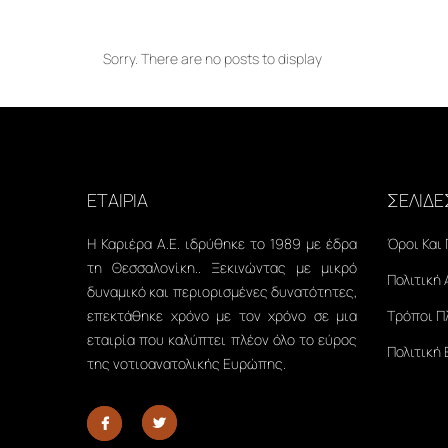
Sorry. There are no posts to display
ΕΤΑΙΡΙΑ
ΣΕΛΙΔΕ
Η Καριέρα Α.Ε. ιδρύθηκε το 1989 με έδρα
Όροι Και
τη Θεσσαλονίκη.. Ξεκινώντας με μικρό
Πολιτική
δυναμικό και περιορισμένες δυνατότητες,
επεκτάθηκε χρόνο με τον χρόνο σε μια
Τρόποι 
εταιρία που καλύπτει πλέον όλο το εύρος
Πολιτική
της νοτιοανατολικής Ευρώπης.