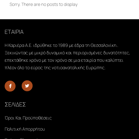
Sorry. There are no posts to display
ΕΤΑΙΡΙΑ
Η Καριέρα Α.Ε. ιδρύθηκε το 1989 με έδρα τη Θεσσαλονίκη..
Ξεκινώντας με μικρό δυναμικό και περιορισμένες δυνατότητες,
επεκτάθηκε χρόνο με τον χρόνο σε μια εταιρία που καλύπτει
πλέον όλο το εύρος της νοτιοανατολικής Ευρώπης.
ΣΕΛΙΔΕΣ
Όροι Και Προϋποθέσεις
Πολιτική Απορρήτου