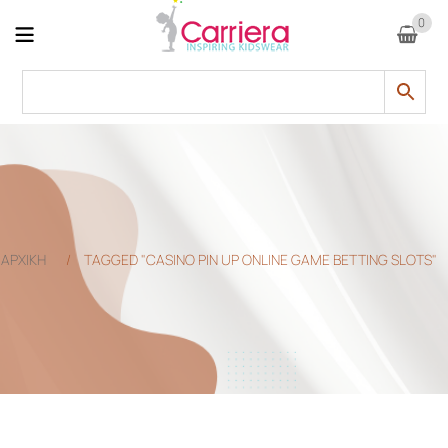
0
ΑΡΧΙΚΗ
/
TAGGED "CASINO PIN UP ONLINE GAME BETTING SLOTS"