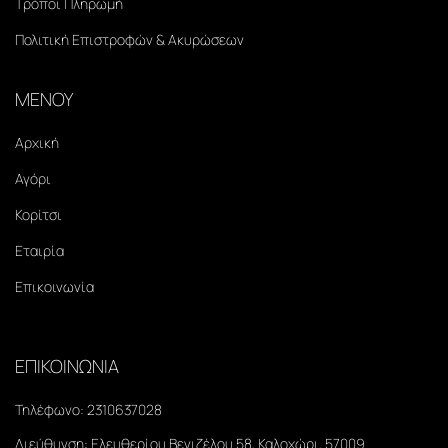
Τρόποι Πληρωμή
Πολιτική Επιστροφών & Ακυρώσεων
ΜΕΝΟΥ
Αρχική
Αγόρι
Κορίτσι
Εταιρία
Επικοινωνία
ΕΠΙΚΟΙΝΩΝΙΑ
Τηλέφωνο:
2310637028
Διεύθυνση:
Ελευθερίου Βενιζέλου 58, Καλοχώρι, 57009