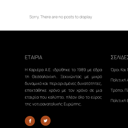
Sorry. There are no posts to display
ΕΤΑΙΡΙΑ
ΣΕΛΙΔΕ
Η Καριέρα Α.Ε. ιδρύθηκε το 1989 με έδρα
Όροι Και
τη Θεσσαλονίκη.. Ξεκινώντας με μικρό
Πολιτική
δυναμικό και περιορισμένες δυνατότητες,
επεκτάθηκε χρόνο με τον χρόνο σε μια
Τρόποι 
εταιρία που καλύπτει πλέον όλο το εύρος
Πολιτική
της νοτιοανατολικής Ευρώπης.