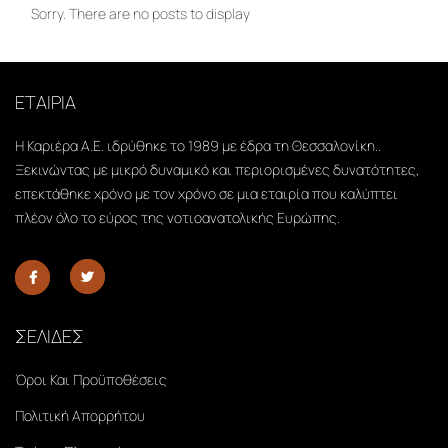
Sorry. There are no posts to display
ΕΤΑΙΡΙΑ
Η Καριέρα Α.Ε. ιδρύθηκε το 1989 με έδρα τη Θεσσαλονίκη..
Ξεκινώντας με μικρό δυναμικό και περιορισμένες δυνατότητες,
επεκτάθηκε χρόνο με τον χρόνο σε μια εταιρία που καλύπτει
πλέον όλο το εύρος της νοτιοανατολικής Ευρώπης.
ΣΕΛΙΔΕΣ
Όροι Και Προϋποθέσεις
Πολιτική Απορρήτου