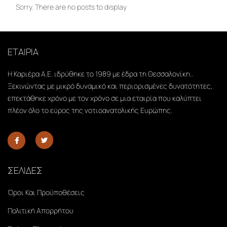
Sorry. There are no posts to display
ΕΤΑΙΡΙΑ
Η Καριέρα Α.Ε. ιδρύθηκε το 1989 με έδρα τη Θεσσαλονίκη..
Ξεκινώντας με μικρό δυναμικό και περιορισμένες δυνατότητες,
επεκτάθηκε χρόνο με τον χρόνο σε μια εταιρία που καλύπτει
πλέον όλο το εύρος της νοτιοανατολικής Ευρώπης.
ΣΕΛΙΔΕΣ
Όροι Και Προϋποθέσεις
Πολιτική Απορρήτου