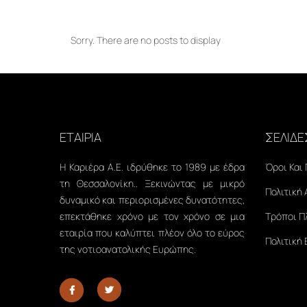
Sorry. There are no posts to display
ΕΤΑΙΡΙΑ
ΣΕΛΙΔΕ
Η Καριέρα Α.Ε. ιδρύθηκε το 1989 με έδρα
Όροι Και
τη Θεσσαλονίκη.. Ξεκινώντας με μικρό
Πολιτική
δυναμικό και περιορισμένες δυνατότητες,
επεκτάθηκε χρόνο με τον χρόνο σε μια
Τρόποι 
εταιρία που καλύπτει πλέον όλο το εύρος
Πολιτική
της νοτιοανατολικής Ευρώπης.