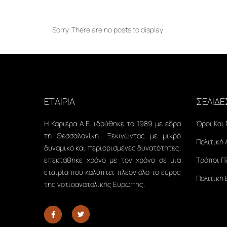
Sorry. There are no posts to display
ΕΤΑΙΡΙΑ
ΣΕΛΙΔΕ
Η Καριέρα Α.Ε. ιδρύθηκε το 1989 με έδρα
Όροι Και
τη Θεσσαλονίκη.. Ξεκινώντας με μικρό
Πολιτική
δυναμικό και περιορισμένες δυνατότητες,
επεκτάθηκε χρόνο με τον χρόνο σε μια
Τρόποι 
εταιρία που καλύπτει πλέον όλο το εύρος
Πολιτική
της νοτιοανατολικής Ευρώπης.