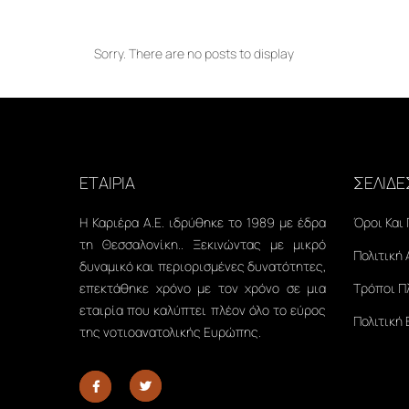
Sorry. There are no posts to display
ΕΤΑΙΡΙΑ
ΣΕΛΙΔΕ
Η Καριέρα Α.Ε. ιδρύθηκε το 1989 με έδρα
Όροι Και
τη Θεσσαλονίκη.. Ξεκινώντας με μικρό
Πολιτική
δυναμικό και περιορισμένες δυνατότητες,
επεκτάθηκε χρόνο με τον χρόνο σε μια
Τρόποι 
εταιρία που καλύπτει πλέον όλο το εύρος
Πολιτική
της νοτιοανατολικής Ευρώπης.