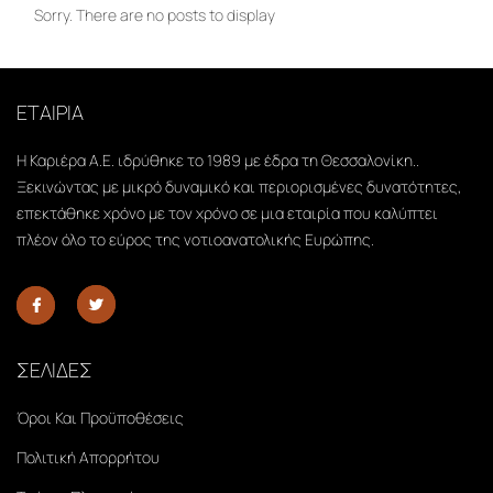
Sorry. There are no posts to display
ΕΤΑΙΡΙΑ
Η Καριέρα Α.Ε. ιδρύθηκε το 1989 με έδρα τη Θεσσαλονίκη..
Ξεκινώντας με μικρό δυναμικό και περιορισμένες δυνατότητες,
επεκτάθηκε χρόνο με τον χρόνο σε μια εταιρία που καλύπτει
πλέον όλο το εύρος της νοτιοανατολικής Ευρώπης.
ΣΕΛΙΔΕΣ
Όροι Και Προϋποθέσεις
Πολιτική Απορρήτου