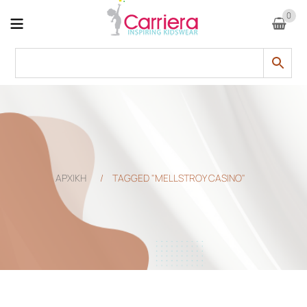
0
ΑΡΧΙΚΗ
/
TAGGED "MELLSTROY CASINO"