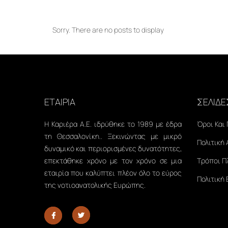
Sorry. There are no posts to display
ΕΤΑΙΡΙΑ
ΣΕΛΙΔΕ
Η Καριέρα Α.Ε. ιδρύθηκε το 1989 με έδρα
Όροι Και
τη Θεσσαλονίκη.. Ξεκινώντας με μικρό
Πολιτική
δυναμικό και περιορισμένες δυνατότητες,
επεκτάθηκε χρόνο με τον χρόνο σε μια
Τρόποι 
εταιρία που καλύπτει πλέον όλο το εύρος
Πολιτική
της νοτιοανατολικής Ευρώπης.