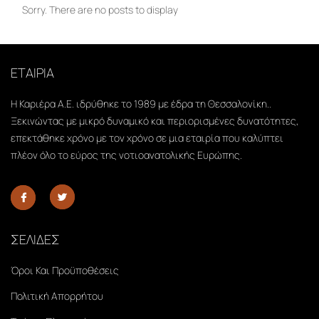
Sorry. There are no posts to display
ΕΤΑΙΡΙΑ
Η Καριέρα Α.Ε. ιδρύθηκε το 1989 με έδρα τη Θεσσαλονίκη..
Ξεκινώντας με μικρό δυναμικό και περιορισμένες δυνατότητες,
επεκτάθηκε χρόνο με τον χρόνο σε μια εταιρία που καλύπτει
πλέον όλο το εύρος της νοτιοανατολικής Ευρώπης.
ΣΕΛΙΔΕΣ
Όροι Και Προϋποθέσεις
Πολιτική Απορρήτου