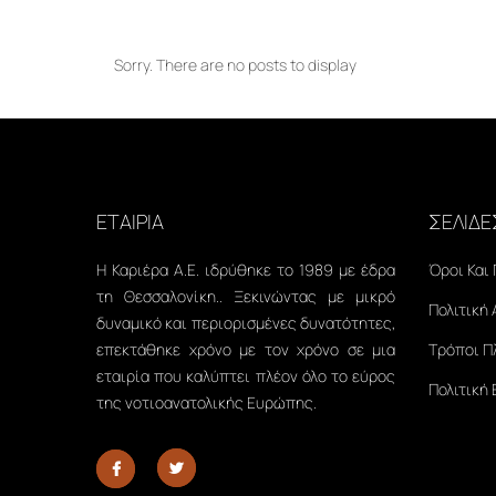
Sorry. There are no posts to display
ΕΤΑΙΡΙΑ
ΣΕΛΙΔΕ
Η Καριέρα Α.Ε. ιδρύθηκε το 1989 με έδρα
Όροι Και
τη Θεσσαλονίκη.. Ξεκινώντας με μικρό
Πολιτική
δυναμικό και περιορισμένες δυνατότητες,
επεκτάθηκε χρόνο με τον χρόνο σε μια
Τρόποι 
εταιρία που καλύπτει πλέον όλο το εύρος
Πολιτική
της νοτιοανατολικής Ευρώπης.