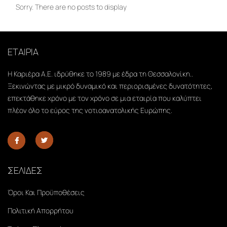
Sorry. There are no posts to display
ΕΤΑΙΡΙΑ
Η Καριέρα Α.Ε. ιδρύθηκε το 1989 με έδρα τη Θεσσαλονίκη..
Ξεκινώντας με μικρό δυναμικό και περιορισμένες δυνατότητες,
επεκτάθηκε χρόνο με τον χρόνο σε μια εταιρία που καλύπτει
πλέον όλο το εύρος της νοτιοανατολικής Ευρώπης.
ΣΕΛΙΔΕΣ
Όροι Και Προϋποθέσεις
Πολιτική Απορρήτου