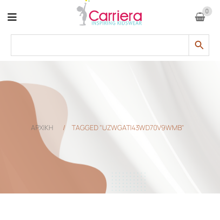
0
ΑΡΧΙΚΗ
/
TAGGED "UZWGATI43WD70V9WMB"