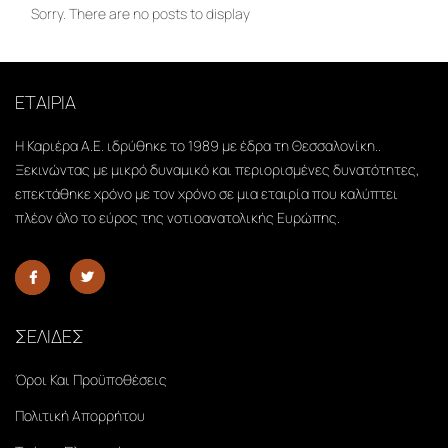
Sorry. There are no posts to display
ΕΤΑΙΡΙΑ
Η Καριέρα Α.Ε. ιδρύθηκε το 1989 με έδρα τη Θεσσαλονίκη..
Ξεκινώντας με μικρό δυναμικό και περιορισμένες δυνατότητες,
επεκτάθηκε χρόνο με τον χρόνο σε μια εταιρία που καλύπτει
πλέον όλο το εύρος της νοτιοανατολικής Ευρώπης.
ΣΕΛΙΔΕΣ
Όροι Και Προϋποθέσεις
Πολιτική Απορρήτου