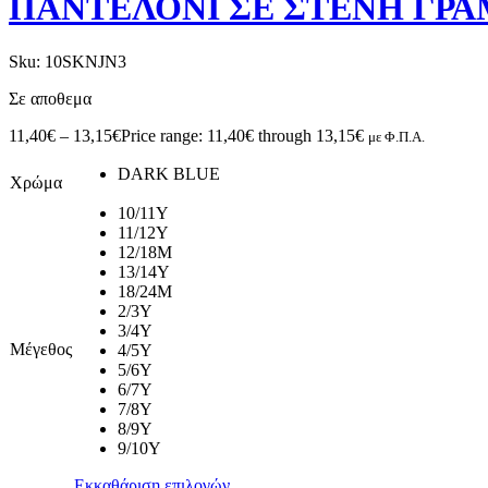
ΠΑΝΤΕΛΟΝΙ ΣΕ ΣΤΕΝΗ ΓΡ
Sku:
10SKNJN3
Σε αποθεμα
11,40
€
–
13,15
€
Price range: 11,40€ through 13,15€
με Φ.Π.Α.
DARK BLUE
Χρώμα
10/11Y
11/12Y
12/18M
13/14Y
18/24M
2/3Y
3/4Y
Μέγεθος
4/5Y
5/6Y
6/7Y
7/8Y
8/9Y
9/10Y
Εκκαθάριση επιλογών