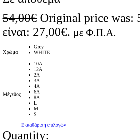
54,00
€
Original price was: 
είναι: 27,00€.
με Φ.Π.Α.
Grey
Χρώμα
WHITE
10A
12A
2A
3A
4A
6A
Μέγεθος
8A
L
M
S
Εκκαθάριση επιλογών
Quantity: