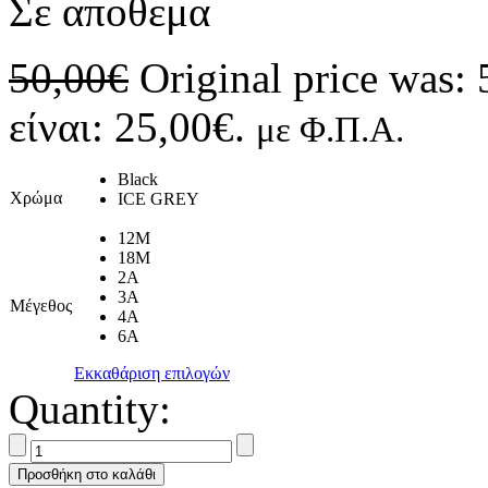
Σε αποθεμα
50,00
€
Original price was: 
είναι: 25,00€.
με Φ.Π.Α.
Black
Χρώμα
ICE GREY
12M
18M
2A
3A
Μέγεθος
4A
6A
Εκκαθάριση επιλογών
Quantity:
Προσθήκη στο καλάθι