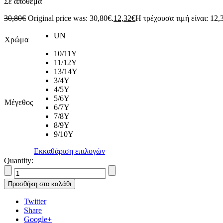
Σε αποθεμα
30,80
€
Original price was: 30,80€.
12,32
€
Η τρέχουσα τιμή είναι: 12,
UN
Χρώμα
10/11Y
11/12Y
13/14Y
3/4Y
4/5Y
5/6Y
Μέγεθος
6/7Y
7/8Y
8/9Y
9/10Y
Εκκαθάριση επιλογών
Quantity:
Προσθήκη στο καλάθι
Twitter
Share
Google+