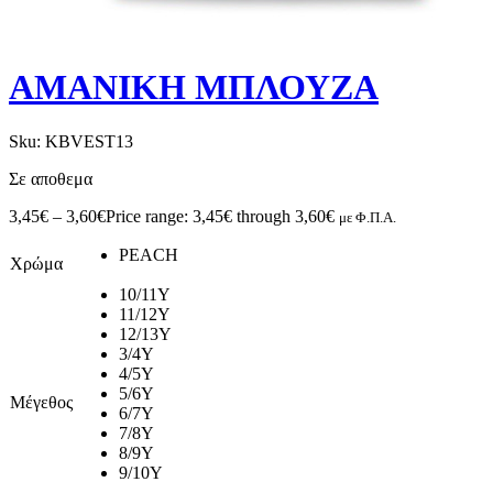
ΑΜΑΝΙΚΗ ΜΠΛΟΥΖΑ
Sku:
KBVEST13
Σε αποθεμα
3,45
€
–
3,60
€
Price range: 3,45€ through 3,60€
με Φ.Π.Α.
PEACH
Χρώμα
10/11Y
11/12Y
12/13Y
3/4Y
4/5Y
5/6Y
Μέγεθος
6/7Y
7/8Y
8/9Y
9/10Y