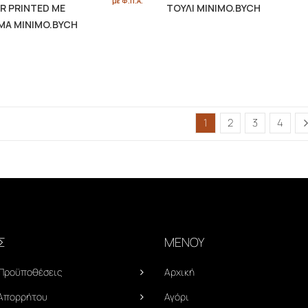
με Φ.Π.Α.
R PRINTED ΜΕ
ΤΟΥΛΙ MINIMO.BYCH
ΜΑ MINIMO.BYCH
1
2
3
4
Σ
ΜΕΝΟΥ
 Προϋποθέσεις
Αρχική
 Απορρήτου
Αγόρι