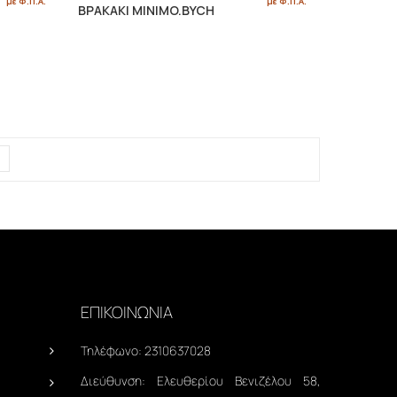
με Φ.Π.Α.
με Φ.Π.Α.
ΒΡΑΚΑΚΙ MINIMO.BYCH
ΕΠΙΚΟΙΝΩΝΙΑ
Τηλέφωνο:
2310637028
Διεύθυνση:
Ελευθερίου Βενιζέλου 58,