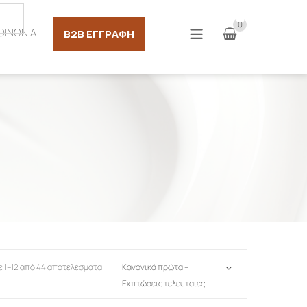
Σύνδεση
0
ΟΙΝΩΝΙΑ
B2B ΕΓΓΡΑΦΉ
ε 1–12 από 44 αποτελέσματα
Κανονικά πρώτα –
Εκπτώσεις τελευταίες