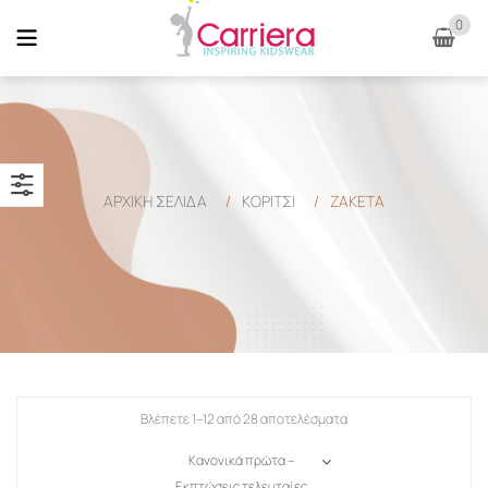
0
ΑΡΧΙΚΉ ΣΕΛΊΔΑ
/
ΚΟΡΙΤΣΙ
/
ΖΑΚΈΤΑ
Βλέπετε 1–12 από 28 αποτελέσματα
Κανονικά πρώτα –
Εκπτώσεις τελευταίες