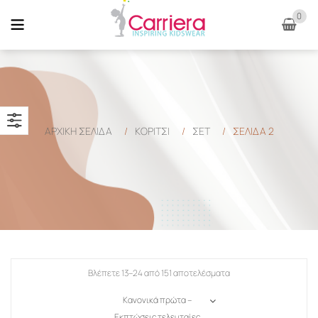
0
ΑΡΧΙΚΉ ΣΕΛΊΔΑ
/
ΚΟΡΙΤΣΙ
/
ΣΕΤ
/
ΣΕΛΊΔΑ 2
Βλέπετε 13–24 από 151 αποτελέσματα
Κανονικά πρώτα –
Εκπτώσεις τελευταίες