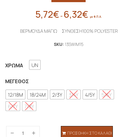
5,72
€
6,32
€
Price
–
με Φ.Π.Α.
range:
5,72€
ΒΕΡΜΟΥΔΑ ΜΑΓΙΩ ΣΥΝΘΕΣΗ100% POLYESTER
through
6,32€
SKU:
13SWIM15
UN
ΧΡΏΜΑ
ΜΈΓΕΘΟΣ
12/18M
18/24M
2/3Y
3/4Y
4/5Y
5/6Y
6/7Y
7/8Y
ΠΡΟΣΘΉΚΗ ΣΤΟ ΚΑΛΆΘΙ