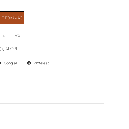
 ΣΤΟ ΚΑΛΆΘΙ
ΙΏΝ
COMPARE
ζα
,
ΑΓΟΡΙ
Google+
Pinterest