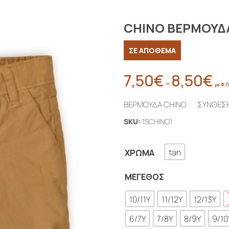
CHINO ΒΕΡΜΟΥΔ
ΣΕ ΑΠΟΘΕΜΑ
7,50
€
8,50
€
Pric
–
με Φ.Π
rang
ΒΕΡΜΟΥΔΑ CHINO ΣΥΝΘΕΣ
7,50
thr
SKU:
1SCHINO1
8,5
tan
ΧΡΏΜΑ
ΜΈΓΕΘΟΣ
10/11Y
11/12Y
12/13Y
6/7Y
7/8Y
8/9Y
9/10