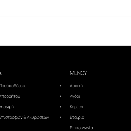
Σ
ΜΕΝΟΥ
 Προϋποθέσεις
Αρχική
 Απορρήτου
Αγόρι
Πληρωμή
Κορίτσι
 Επιστροφών & Ακυρώσεων
Εταιρία
Επικοινωνία