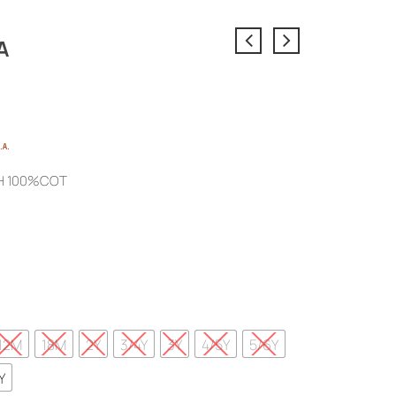
Α
e
.Α.
e:
Η 100%COT
€
ough
0€
12M
18M
2Y
3/4Y
3Y
4/5Y
5/6Y
Y