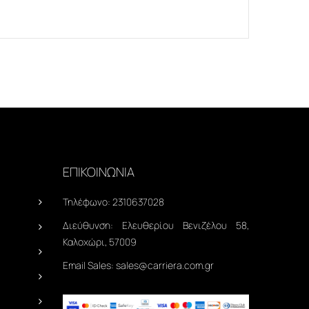
ΕΠΙΚΟΙΝΩΝΙΑ
Τηλέφωνο:
2310637028
Διεύθυνση:
Ελευθερίου Βενιζέλου 58,
Καλοχώρι, 57009
Email Sales:
sales@carriera.com.gr