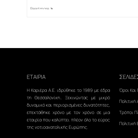
Read more
ΕΤΑΙΡΙΑ
ΣΕΛΙΔΕ
Η Καριέρα Α.Ε. ιδρύθηκε το 1989 με έδρα
Όροι Και
τη Θεσσαλονίκη.. Ξεκινώντας με μικρό
Πολιτική
δυναμικό και περιορισμένες δυνατότητες,
επεκτάθηκε χρόνο με τον χρόνο σε μια
Τρόποι 
εταιρία που καλύπτει πλέον όλο το εύρος
Πολιτική
της νοτιοανατολικής Ευρώπης.