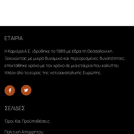
ΕΤΑΙΡΙΑ
Η Καριέρα Α.Ε. ιδρύθηκε το 1989 με έδρα τη Θεσσαλονίκη..
Ξεκινώντας με μικρό δυναμικό και περιορισμένες δυνατότητες,
επεκτάθηκε χρόνο με τον χρόνο σε μια εταιρία που καλύπτει
πλέον όλο το εύρος της νοτιοανατολικής Ευρώπης.
ΣΕΛΙΔΕΣ
Όροι Και Προϋποθέσεις
Πολιτική Απορρήτου