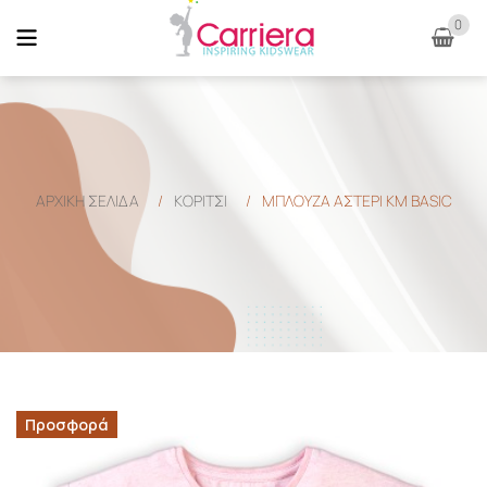
0
ΑΡΧΙΚΉ ΣΕΛΊΔΑ
/
ΚΟΡΙΤΣΙ
/
ΜΠΛΟΥΖΑ ΑΣΤΕΡΙ ΚΜ BASIC
Προσφορά