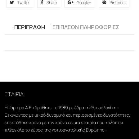
Twitter
Share
Google+
Pinterest
ΠΕΡΙΓΡΑΦΉ
ΕΠΙΠΛΈΟΝ ΠΛΗΡΟΦΟΡΊΕΣ
ΕΤΑΙΡΙΑ
Η Καριέρα Α.Ε. ιδρύθηκε το 1989 με έδρα τη Θεσσαλονίκη..
Ξεκινώντας με μικρό δυναμικό και περιορισμένες δυνατότητες,
επεκτάθηκε χρόνο με τον χρόνο σε μια εταιρία που καλύπτει
πλέον όλο το εύρος της νοτιοανατολικής Ευρώπης.