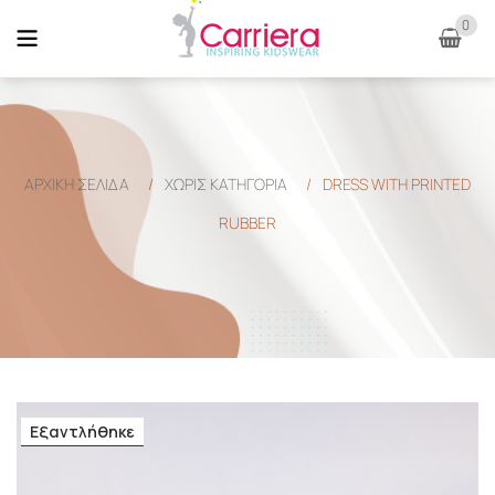
0
ΑΡΧΙΚΉ ΣΕΛΊΔΑ
/
ΧΩΡΊΣ ΚΑΤΗΓΟΡΊΑ
/
DRESS WITH PRINTED
RUBBER
Εξαντλήθηκε