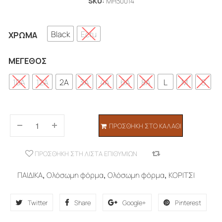
SKU:
MH30014
Black
Ecru
ΧΡΏΜΑ
ΜΈΓΕΘΟΣ
10A
12A
2A
3A
4A
6A
8A
L
M
S
ΠΡΟΣΘΉΚΗ ΣΤΟ ΚΑΛΆΘΙ
ΠΡΟΣΘΉΚΗ ΣΤΗ ΛΊΣΤΑ ΕΠΙΘΥΜΙΏΝ
COMPARE
ΠΑΙΔΙΚΑ
,
Ολόσωμη φόρμα
,
Ολόσωμη φόρμα
,
ΚΟΡΙΤΣΙ
Twitter
Share
Google+
Pinterest