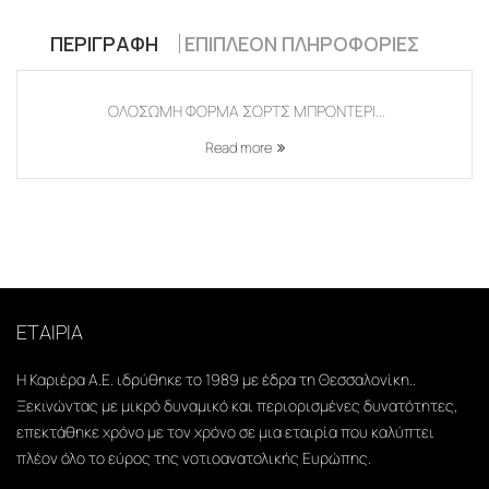
ΠΕΡΙΓΡΑΦΉ
ΕΠΙΠΛΈΟΝ ΠΛΗΡΟΦΟΡΊΕΣ
ΟΛΟΣΩΜΗ ΦΟΡΜΑ ΣΟΡΤΣ ΜΠΡΟΝΤΕΡΙ...
Read more
ΕΤΑΙΡΙΑ
Η Καριέρα Α.Ε. ιδρύθηκε το 1989 με έδρα τη Θεσσαλονίκη..
Ξεκινώντας με μικρό δυναμικό και περιορισμένες δυνατότητες,
επεκτάθηκε χρόνο με τον χρόνο σε μια εταιρία που καλύπτει
πλέον όλο το εύρος της νοτιοανατολικής Ευρώπης.